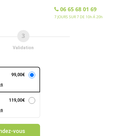
06 65 68 01 69
7 JOURS SUR 7 DE 10h Á 20h
Validation
99,00
€
ns
119,00
€
ns
endez-vous