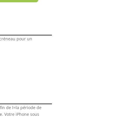
n créneau pour un
in de l=la période de
le. Votre iPhone sous
.